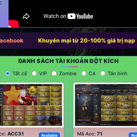
c
cebook
Khuyến mại từ 20-100% giá trị nạp
DANH SÁCH TÀI KHOẢN ĐỘT KÍCH
Tất cả
VIP
Zombie
C4
Tân binh
+
13
cc:
ACC31
Mã Acc:
71
Available
Ava