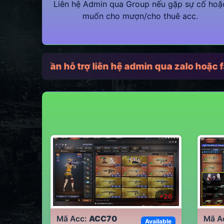
Liên hệ Admin qua Group nếu gặp sự cố hoặ
muốn cho mượn/cho thuê acc.
6h
Cần hỗ trợ liên hệ admin qua zalo hoặc fa
+
26
Mã Acc:
ACC70
Mã A
Available